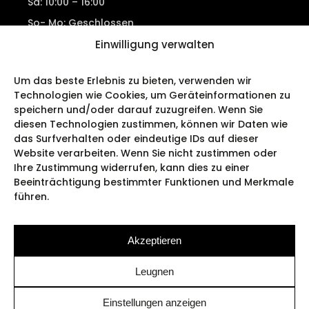
Sa: 10:00 – 16:00
So- Mo: Geschlossen
Einwilligung verwalten
Um das beste Erlebnis zu bieten, verwenden wir
Kontakt
Technologien wie Cookies, um Geräteinformationen zu
speichern und/oder darauf zuzugreifen. Wenn Sie
diesen Technologien zustimmen, können wir Daten wie
Tiergartenstr. 1, 54595 Prüm
das Surfverhalten oder eindeutige IDs auf dieser
06551 2354
Website verarbeiten. Wenn Sie nicht zustimmen oder
0171 3692777
SMS/WhatsApp
Ihre Zustimmung widerrufen, kann dies zu einer
info@kausen-mode.de
Beeinträchtigung bestimmter Funktionen und Merkmale
führen.
Akzeptieren
Leugnen
Copyright 2017-2026 ©
VOAP
Einstellungen anzeigen