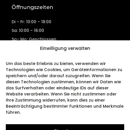
Öffnungszeiten
Di – Fr: 10:00 – 18:00
Sa: 10:00 – 16:00
So- Mo: Geschlossen
Einwilligung verwalten
Um das beste Erlebnis zu bieten, verwenden wir
Kontakt
Technologien wie Cookies, um Geräteinformationen zu
speichern und/oder darauf zuzugreifen. Wenn Sie
diesen Technologien zustimmen, können wir Daten wie
Tiergartenstr. 1, 54595 Prüm
das Surfverhalten oder eindeutige IDs auf dieser
06551 2354
Website verarbeiten. Wenn Sie nicht zustimmen oder
0171 3692777
SMS/WhatsApp
Ihre Zustimmung widerrufen, kann dies zu einer
info@kausen-mode.de
Beeinträchtigung bestimmter Funktionen und Merkmale
führen.